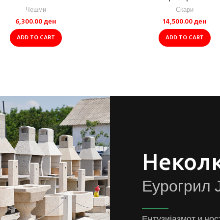
Чешми
Скари
6,300.00
ден
14,500.00
ден
ADD TO CART
ADD TO CART
Неколк
Еурогрил 
Ентузијазмот и нос