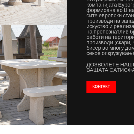
компанијата Еурог
формирана во Швај
сите европски стан
производи на запад
искуство и реализ
на препознатлив бр
работи на територи
производи (скари, 
бисер во многу дом
секое опкружување
ДОЗВОЛЕТЕ НАШИ
ВАШАТА САТИСФА
КОНТАКТ