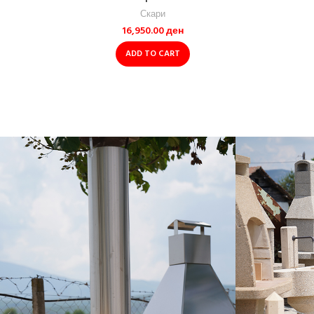
Скари
16,950.00
ден
ADD TO CART