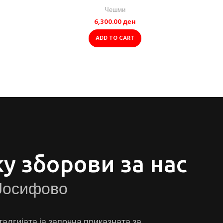
Чешми
6,300.00
ден
ADD TO CART
у зборови за нас
Јосифово
талгијата ја започна приказната за