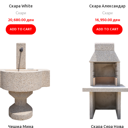
Скара White
Скара Александар
Скари
Скари
20,680.00
ден
16,950.00
ден
ADD TO CART
ADD TO CART
Чешма Мина
Скара Сера Нова