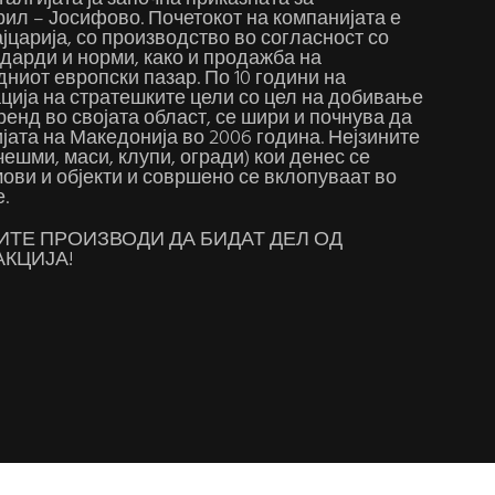
рил – Јосифово. Почетокот на компанијата е
царија, со производство во согласност со
дарди и норми, како и продажба на
ниот европски пазар. По 10 години на
ација на стратешките цели со цел на добивање
енд во својата област, се шири и почнува да
јата на Македонија во 2006 година. Нејзините
чешми, маси, клупи, огради) кои денес се
ови и објекти и совршено се вклопуваат во
.
ТЕ ПРОИЗВОДИ ДА БИДАТ ДЕЛ ОД
КЦИЈА!