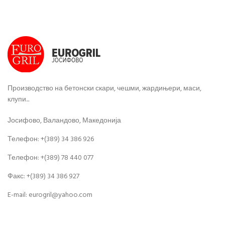
Производство на бетонски скари, чешми, жардињери, маси,
клупи...
Јосифово, Валандово, Македонија
Телефон: +(389) 34 386 926
Телефон: +(389) 78 440 077
Факс: +(389) 34 386 927
E-mail: eurogril@yahoo.com