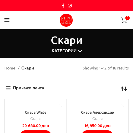
0
Скари
КАТЕГОРИИ
Home
Скари
Showing 1–12 of 18 results
Прикажи лента
Скара White
Скара Александар
Скари
Скари
20,680.00
ден
16,950.00
ден