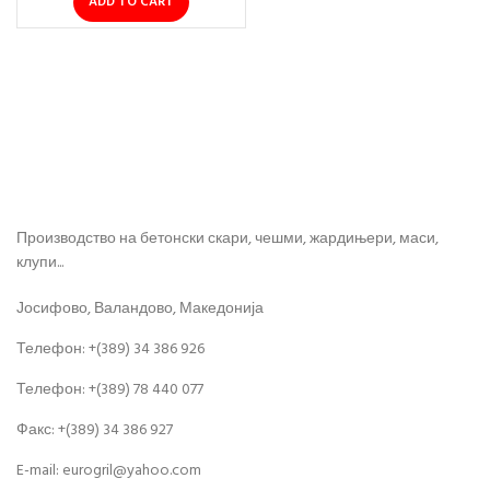
ADD TO CART
Производство на бетонски скари, чешми, жардињери, маси,
клупи...
Јосифово, Валандово, Македонија
Телефон: +(389) 34 386 926
Телефон: +(389) 78 440 077
Факс: +(389) 34 386 927
E-mail: eurogril@yahoo.com