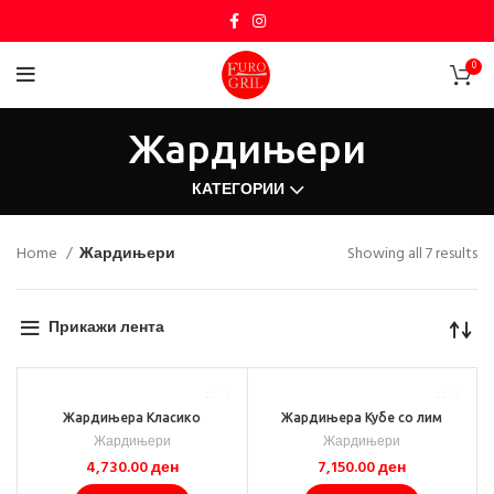
0
Жардињери
КАТЕГОРИИ
Home
Жардињери
Showing all 7 results
Прикажи лента
Жардињера Класико
Жардињера Кубе со лим
Жардињери
Жардињери
4,730.00
ден
7,150.00
ден