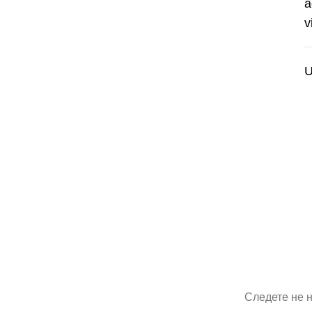
a
v
U
Следете не 