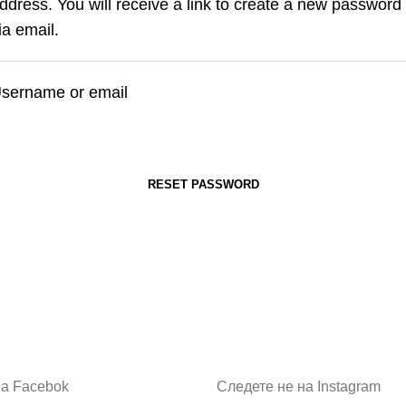
ddress. You will receive a link to create a new password
ia email.
sername or email
RESET PASSWORD
на Facebok
Следете не на Instagram