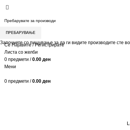
ДОСТАВА НИЗ ЦЕЛА МАКЕДОНИЈА
ПРЕБАРУВАЊЕ
КАТАЛОГ
Започнете со пишување за да ги видите производите сте во 
Се Најавите / Регистрирате
Листа со желби
0
предмети
/
0.00
ден
Мени
0
предмети
/
0.00
ден
My account
ДОМА
MY ACCOUNT
L