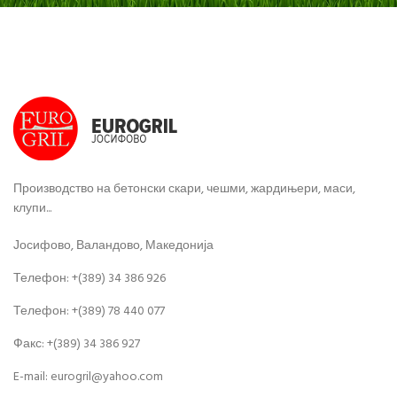
Производство на бетонски скари, чешми, жардињери, маси,
клупи...
Јосифово, Валандово, Македонија
Телефон: +(389) 34 386 926
Телефон: +(389) 78 440 077
Факс: +(389) 34 386 927
E-mail: eurogril@yahoo.com