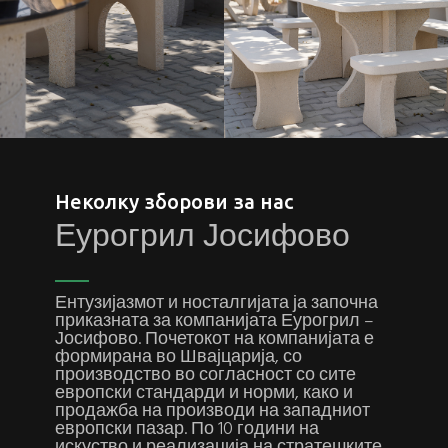
Неколку зборови за нас
Еурогрил Јосифово
Ентузијазмот и носталгијата ја започна
приказната за компанијата Еурогрил –
Јосифово. Почетокот на компанијата е
формирана во Швајцарија, со
производство во согласност со сите
европски стандарди и норми, како и
продажба на производи на западниот
европски пазар. По 10 години на
искуство и реализација на стратешките