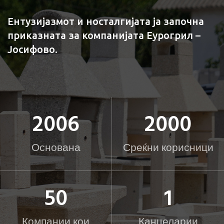
Ентузијазмот и носталгијата ја започна
приказната за компанијата Еурогрил –
Јосифово.
2006
2000
Основана
Среќни корисници
50
1
Компании кои
Канцеларии