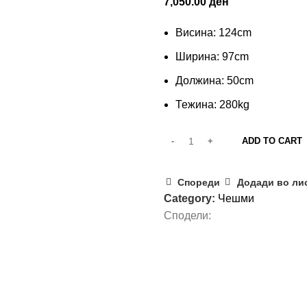
7,050.00
ден
Висина: 124cm
Ширина: 97cm
Должина: 50cm
Тежина: 280kg
ADD TO CART
Спореди
Додади во ли
Category:
Чешми
Сподели: