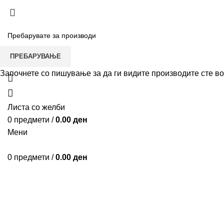
ДОСТАВА НИЗ ЦЕЛА МАКЕДОНИЈА
ПРЕБАРУВАЊЕ
КАТАЛОГ
Започнете со пишување за да ги видите производите сте во 
Листа со желби
0
предмети
/
0.00
ден
Мени
0
предмети
/
0.00
ден
Кликни да зголемиш