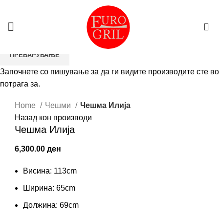
0
ПРЕБАРУВАЊЕ
Започнете со пишување за да ги видите производите сте во
потрага за.
Кликни да зголемиш
Home
Чешми
Чешма Илија
Назад кон производи
Чешма Илија
6,300.00
ден
Висина: 113cm
Ширина: 65cm
Должина: 69cm