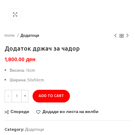
Кликни да зголемиш
Home
Додатоци
Додаток држач за чадор
1,800.00
ден
Висина: 13cm
Ширина: 50х50cm
ADD TO CART
Спореди
Додади во листа на желби
Category:
Додатоци