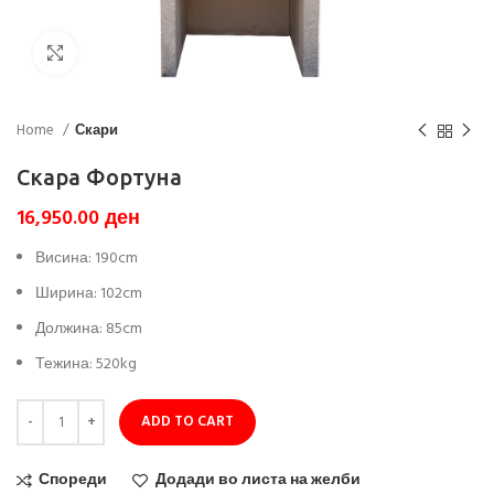
Кликни да зголемиш
Home
Скари
Скара Фортуна
16,950.00
ден
Висина: 190cm
Ширина: 102cm
Должина: 85cm
Тежина: 520kg
ADD TO CART
Спореди
Додади во листа на желби