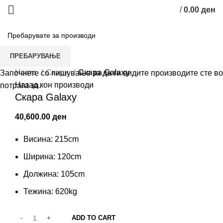
/
0.00
ден
ПРЕБАРУВАЊЕ
Кликни да зголемиш
Home
Скари
Скара Galaxy
Започнете со пишување за да ги видите производите сте во
Назад кон производи
потрага за.
Скара Galaxy
40,600.00
ден
Висина: 215cm
Ширина: 120cm
Должина: 105cm
Тежина: 620kg
ADD TO CART